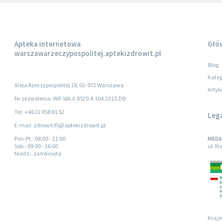
Apteka internetowa
Głó
warszawarzeczypospolitej.aptekizdrowit.pl
Blog
Kateg
Aleja Rzeczypospolitej 18, 02-972 Warszawa
Artyk
Nr zezwolenia: WIF.WA.II.8520.4.104.2015.DB
Tel: +48 22 858 81 52
Leg
E-mail: zdrowit95@aptekizdrowit.pl
Pon-Pt.
: 08:00 - 21:00
MEDAP
Sob.
: 09:00 - 16:00
ul. N
Niedz.
: zamknięta
Krajo