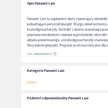
Opis Panawit Laxi
Panawit Laxi to suplement diety zawierający składniki
pobudzające perystaltykę jelit. W jego skład wchodzą e
ksylooligosacharydy. Ekstrakt z aloesu wspomaga pr
poprawia metabolizm i ułatwia wypróżnianie, ekstrakt 
układu pokarmowego, a ksylooligosacharydy stanowią ź
flory bakteryjnej jelit. Preparat przeznaczony jest dla
EAN:
5908226260275
Kategorie Panawit Laxi
PANAWIT
Podmiot odpowiedzialny Panawit Laxi