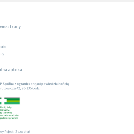
wne strony
orie
uły
alna apteka
 Spółka z ograniczoną odpowiedzialnością
arutowicza 42, 90-135 Łódź
wy Rejestr Zezwoleń