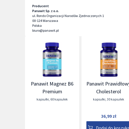
Producent
Panawit Sp. z o.o.
ul. Rondo Organizacji Narodów Zjednoczonych 1
00-124
Warszawa
Polska
biuro@panawit.pl
Panawit Magnez B6
Panawit Prawidłow
Premium
Cholesterol
kapsułki
,
60 kapsułek
kapsułki
,
30 kapsułek
36,99 zł
Dodaj do koszyk