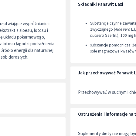
Składniki Panawit Laxi
 ułatwiające wypróżnianie i
Substancje czynne zawarte
zwyczajnego (
Aloe vera
L.)
kstrakt z aloesu, lotosu i
nucifera
Gaertn.), 100 mg 
acę układu pokarmowego,
z lotosu łagodzi podrażnienia
substancje pomocnicze: że
ródło energii dla naturalnej
sole magnezowe kwasów tł
 osób dorosłych.
Jak przechowywać Panawit L
Przechowywać w suchym i chło
Ostrzeżenia i informacje na
Suplementy diety nie mogą by