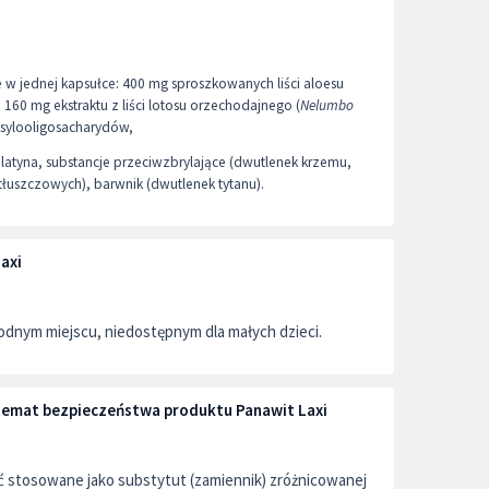
 w jednej kapsułce: 400 mg sproszkowanych liści aloesu
, 160 mg ekstraktu z liści lotosu orzechodajnego (
Nelumbo
ksylooligosacharydów,
latyna, substancje przeciwzbrylające (dwutlenek krzemu,
uszczowych), barwnik (dwutlenek tytanu).
axi
dnym miejscu, niedostępnym dla małych dzieci.
 temat bezpieczeństwa produktu Panawit Laxi
ć stosowane jako substytut (zamiennik) zróżnicowanej