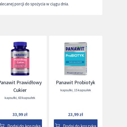
alecanej porcji do spożycia w ciągu dnia.
Panawit Prawidłowy
Panawit Probiotyk
Cukier
kapsułki
,
15 kapsułek
kapsułki
,
60 kapsułek
33,99 zł
23,99 zł
Dodaj do koszyka
Dodaj do koszyka