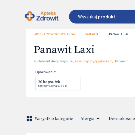
Wyszukaj
produkt
APTEKA ZDROWIT WILANÓW
›
PANAWIT
›
PANAWIT LAXI
Panawit Laxi
suplement diety
,
kapsułki
,
Aloes zwyczajny (aloe vera)
,
Panawit
Opakowanie
:
20 kapsułek
dostępny
,
cena
19,99 zł
Wszystkie kategorie
Alergia
Dermokosmet