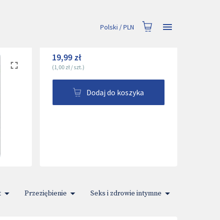
Polski
/
PLN
19,99 zł
(
1,00 zł
/
szt.
)
Dodaj do koszyka
t
Przeziębienie
Seks i zdrowie intymne
Zioła leczn