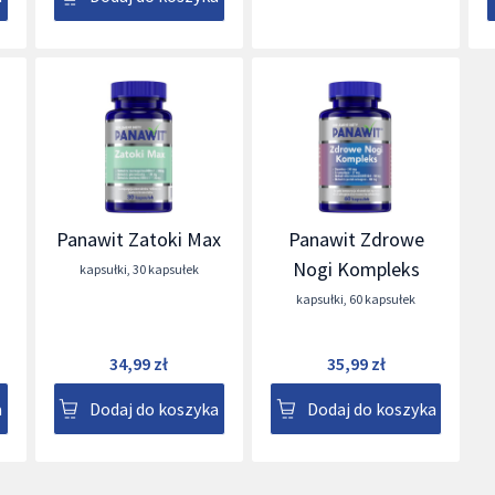
Panawit Zatoki Max
Panawit Zdrowe
Nogi Kompleks
kapsułki
,
30 kapsułek
kapsułki
,
60 kapsułek
34,99 zł
35,99 zł
a
Dodaj do koszyka
Dodaj do koszyka