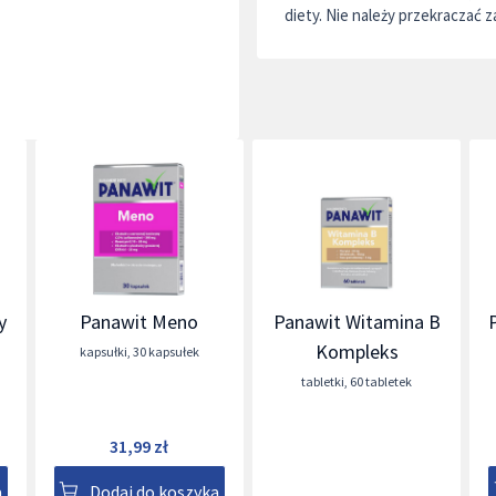
diety. Nie należy przekraczać z
y
Panawit Meno
Panawit Witamina B
Kompleks
kapsułki
,
30 kapsułek
tabletki
,
60 tabletek
31,99 zł
a
Dodaj do koszyka