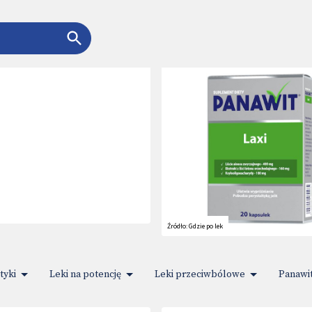
Źródło:
Gdzie po lek
yki
Leki na potencję
Leki przeciwbólowe
Panawi