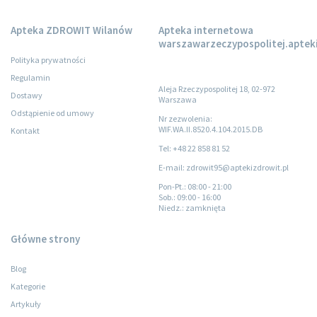
Apteka ZDROWIT Wilanów
Apteka internetowa
warszawarzeczypospolitej.apteki
Polityka prywatności
Regulamin
Aleja Rzeczypospolitej 18, 02-972
Dostawy
Warszawa
Odstąpienie od umowy
Nr zezwolenia:
WIF.WA.II.8520.4.104.2015.DB
Kontakt
Tel: +48 22 858 81 52
E-mail: zdrowit95@aptekizdrowit.pl
Pon-Pt.
: 08:00 - 21:00
Sob.
: 09:00 - 16:00
Niedz.
: zamknięta
Główne strony
Blog
Kategorie
Artykuły