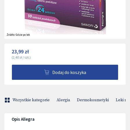
Źródło:
Gdzie po lek
23,99 zł
(
2,40 zł
/
szt.
)
Dodaj do koszyka
Wszystkie kategorie
Alergia
Dermokosmetyki
Leki na
Opis Allegra