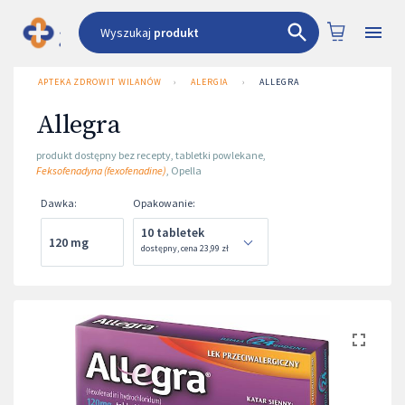
Wyszukaj
produkt
APTEKA ZDROWIT WILANÓW
›
ALERGIA
›
ALLEGRA
Allegra
produkt dostępny bez recepty
,
tabletki powlekane
,
Feksofenadyna (fexofenadine)
,
Opella
Dawka
:
Opakowanie
:
10 tabletek
120 mg
dostępny
,
cena
23,99 zł