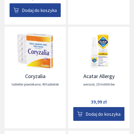
Dodaj do koszyka
Coryzalia
Acatar Allergy
tabletki powlekane
,
40 tabletek
aerozol
,
10 mililitrów
39,99 zł
Dodaj do koszyka