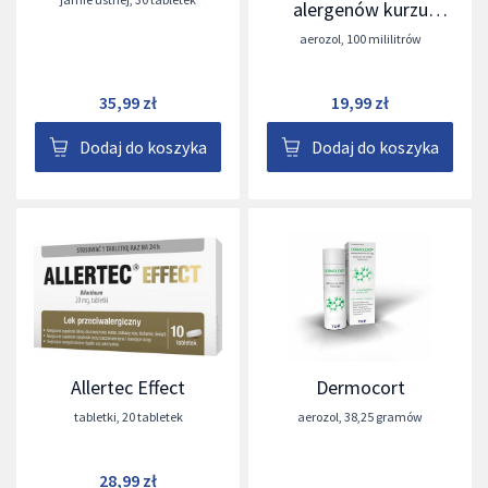
alergenów kurzu
domowego
aerozol
,
100 mililitrów
35,99 zł
19,99 zł
Dodaj do koszyka
Dodaj do koszyka
Allertec Effect
Dermocort
tabletki
,
20 tabletek
aerozol
,
38,25 gramów
28,99 zł