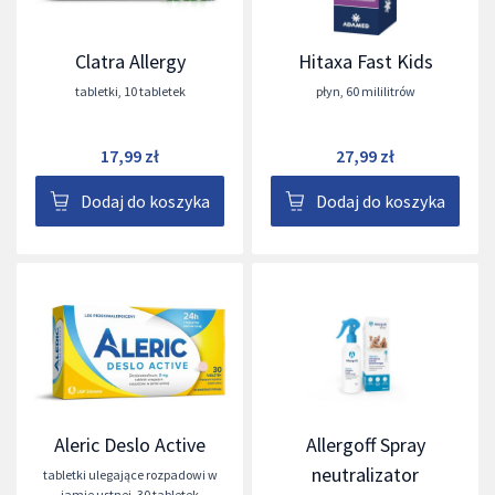
Clatra Allergy
Hitaxa Fast Kids
tabletki
,
10 tabletek
płyn
,
60 mililitrów
17,99 zł
27,99 zł
Dodaj do koszyka
Dodaj do koszyka
Aleric Deslo Active
Allergoff Spray
neutralizator
tabletki ulegające rozpadowi w
jamie ustnej
,
30 tabletek