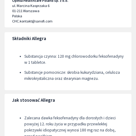
Opella Healthcare Poland Sp. z o.o.
ul. Marcina Kasprzaka 6
01-211
Warszawa
Polska
CHC.kontakt@sanofi.com
Składniki Allegra
Substancja czynna: 120 mg chlorowodorku feksofenadyny
w 1 tabletce.
Substancje pomocnicze: skrobia kukurydziana, celuloza
mikrokrystaliczna oraz stearynian magnezu.
Jak stosować Allegra
Zalecana dawka feksofenadyny dla dorosłych i dzieci
powyżej 12. roku życia w przypadku przewlekłej
pokrzywki idiopatycznej wynosi 180 mg raz na dobę,