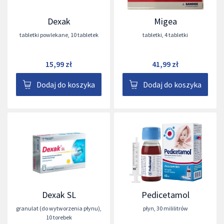
Dexak
Migea
tabletki powlekane
,
10 tabletek
tabletki
,
4 tabletki
15,99 zł
41,99 zł
Dodaj do koszyka
Dodaj do koszyka
Dexak SL
Pedicetamol
granulat (do wytworzenia płynu)
,
płyn
,
30 mililitrów
10 torebek