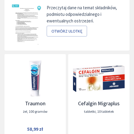
Przeczytaj dane na temat składników,
podmiotu odpowiedzialnego i
ewentualnych ostrzeżeń.
OTWÓRZ ULOTKĘ
Traumon
Cefalgin Migraplus
żel
,
100 gramów
tabletki
,
10 tabletek
58,99 zł