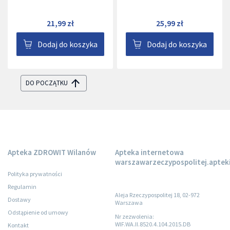
21,99 zł
25,99 zł
Dodaj do koszyka
Dodaj do koszyka
DO POCZĄTKU
Apteka ZDROWIT Wilanów
Apteka internetowa
warszawarzeczypospolitej.apteki
Polityka prywatności
Regulamin
Aleja Rzeczypospolitej 18, 02-972
Dostawy
Warszawa
Odstąpienie od umowy
Nr zezwolenia:
WIF.WA.II.8520.4.104.2015.DB
Kontakt