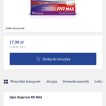
Źródło:
Gdzie po lek
17,99 zł
(
1,50 zł
/
szt.
)
Dodaj do koszyka
Wszystkie kategorie
Alergia
Dermokosmetyki
Leki na
Opis Ibuprom RR MAX