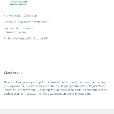
Krajowy Rejestr Zezwoleń
Zezwolenie na prowadzenie apteki
Wojewódzki Inspektorat
Farmaceutyczny
Biuletyn Informacji Publicznej GIF
Ciasteczka
Nasza aplikacja korzysta z plików cookies ("ciasteczka") dla celów technicznych
(np. logowanie) i dla statystyk oraz analizy UX (Google Analytics, Hotjar). Więcej
informacji o przetwarzaniu danych znajdziesz w regulaminie. Preferencje co do
obsługi cookies możesz zmienić w ustawieniach swojej przeglądarki.