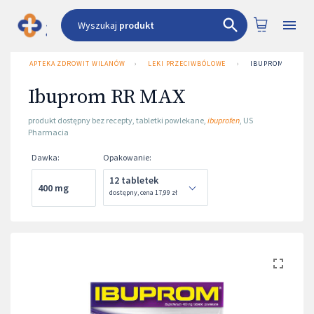
Wyszukaj
produkt
APTEKA ZDROWIT WILANÓW
›
LEKI PRZECIWBÓLOWE
›
IBUPROM RR MAX
Ibuprom RR MAX
produkt dostępny bez recepty
,
tabletki powlekane
,
ibuprofen
,
US
Pharmacia
Dawka
:
Opakowanie
:
12 tabletek
400 mg
dostępny
,
cena
17,99 zł