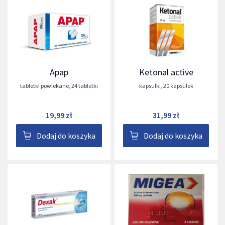
Apap
Ketonal active
tabletki powlekane
,
24 tabletki
kapsułki
,
20 kapsułek
19,99 zł
31,99 zł
Dodaj do koszyka
Dodaj do koszyka