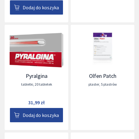
Dodaj do koszyka
Pyralgina
Olfen Patch
tabletki
,
20 tabletek
plaster
,
5 plastrów
31,99 zł
Dodaj do koszyka