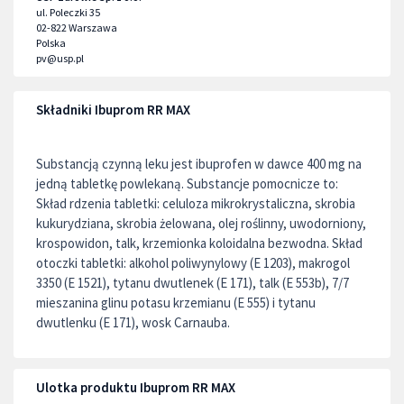
ul. Poleczki 35
02-822
Warszawa
Polska
pv@usp.pl
Składniki Ibuprom RR MAX
Substancją czynną leku jest ibuprofen w dawce 400 mg na
jedną tabletkę powlekaną. Substancje pomocnicze to:
Skład rdzenia tabletki: celuloza mikrokrystaliczna, skrobia
kukurydziana, skrobia żelowana, olej roślinny, uwodorniony,
krospowidon, talk, krzemionka koloidalna bezwodna. Skład
otoczki tabletki: alkohol poliwynylowy (E 1203), makrogol
3350 (E 1521), tytanu dwutlenek (E 171), talk (E 553b), 7/7
mieszanina glinu potasu krzemianu (E 555) i tytanu
dwutlenku (E 171), wosk Carnauba.
Ulotka produktu Ibuprom RR MAX