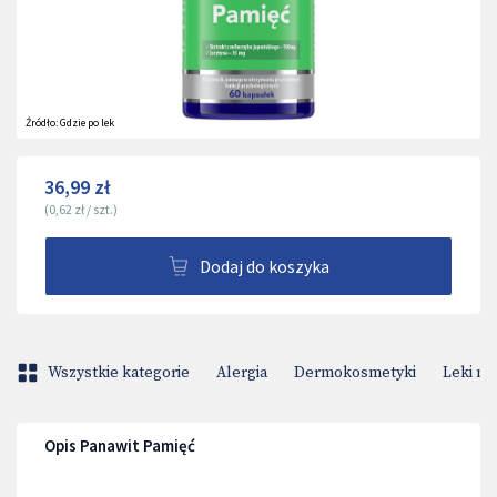
Źródło:
Gdzie po lek
36,99 zł
(
0,62 zł
/
szt.
)
Dodaj do koszyka
Wszystkie kategorie
Alergia
Dermokosmetyki
Leki na
Opis Panawit Pamięć