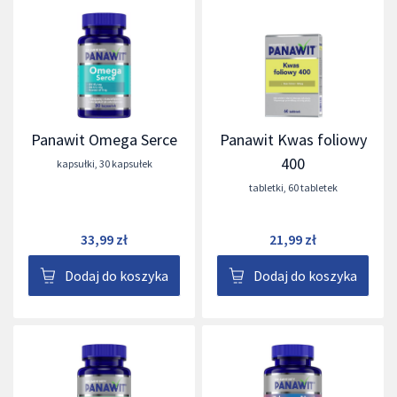
Panawit Omega Serce
Panawit Kwas foliowy
400
kapsułki
,
30 kapsułek
tabletki
,
60 tabletek
33,99 zł
21,99 zł
Dodaj do koszyka
Dodaj do koszyka