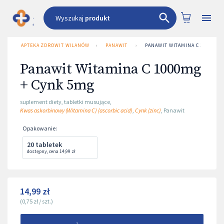
Wyszukaj
produkt
APTEKA ZDROWIT WILANÓW
›
PANAWIT
›
PANAWIT WITAMINA C 1000MG 
Panawit Witamina C 1000mg
+ Cynk 5mg
suplement diety
,
tabletki musujące
,
Kwas askorbinowy (Witamina C) (ascorbic acid)
,
Cynk (zinc)
,
Panawit
Opakowanie
:
20 tabletek
dostępny
,
cena
14,99 zł
14,99 zł
(
0,75 zł
/
szt.
)