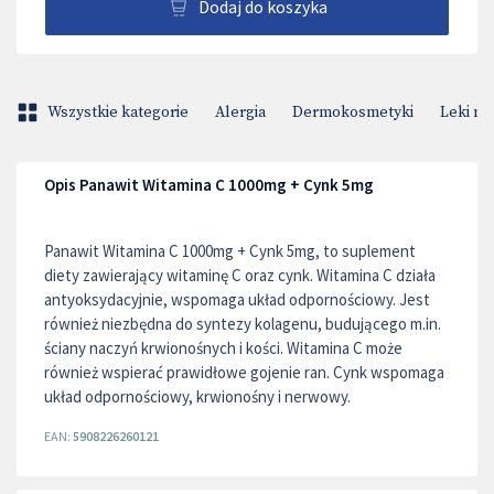
Dodaj do koszyka
Wszystkie kategorie
Alergia
Dermokosmetyki
Leki na
Opis Panawit Witamina C 1000mg + Cynk 5mg
Panawit Witamina C 1000mg + Cynk 5mg, to suplement
diety zawierający witaminę C oraz cynk. Witamina C działa
antyoksydacyjnie, wspomaga układ odpornościowy. Jest
również niezbędna do syntezy kolagenu, budującego m.in.
ściany naczyń krwionośnych i kości. Witamina C może
również wspierać prawidłowe gojenie ran. Cynk wspomaga
układ odpornościowy, krwionośny i nerwowy.
EAN:
5908226260121