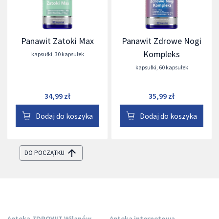
Panawit Zatoki Max
Panawit Zdrowe Nogi
Kompleks
kapsułki
,
30 kapsułek
kapsułki
,
60 kapsułek
34,99 zł
35,99 zł
Dodaj do koszyka
Dodaj do koszyka
DO POCZĄTKU
Apteka ZDROWIT Wilanów
Apteka internetowa