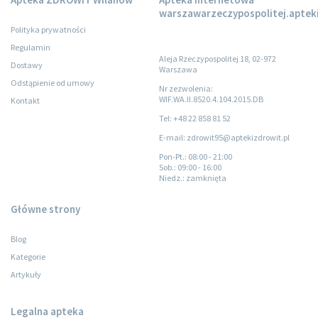
warszawarzeczypospolitej.apteki
Polityka prywatności
Regulamin
Aleja Rzeczypospolitej 18, 02-972
Dostawy
Warszawa
Odstąpienie od umowy
Nr zezwolenia:
WIF.WA.II.8520.4.104.2015.DB
Kontakt
Tel: +48 22 858 81 52
E-mail: zdrowit95@aptekizdrowit.pl
Pon-Pt.
: 08:00 - 21:00
Sob.
: 09:00 - 16:00
Niedz.
: zamknięta
Główne strony
Blog
Kategorie
Artykuły
Legalna apteka