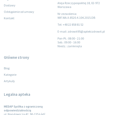
Aleja Rzeczypospolitej 18, 02-972
Dostawy
Warszawa
Odstąpienie od umowy
Nr zezwolenia:
WIF.WA.II.8520.4.104.2015.DB
Kontakt
Tel: +48 22 858 81 52
E-mail: zdrowit95@aptekizdrowit.pl
Pon-Pt.
: 08:00 - 21:00
Sob.
: 09:00 - 16:00
Niedz.
: zamknięta
Główne strony
Blog
Kategorie
Artykuły
Legalna apteka
MEDAP Spółka z ograniczoną
odpowiedzialnością
ul. Narutowicza 42, 90-135 Łódź