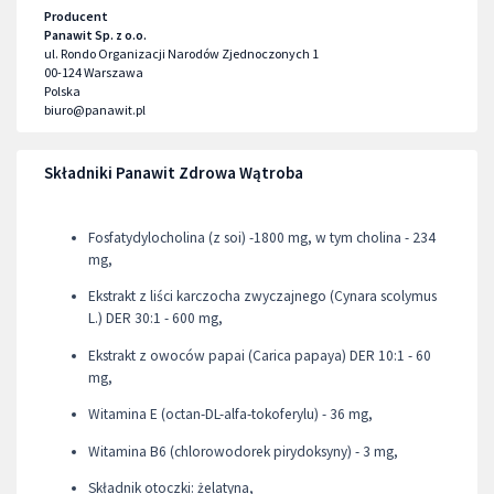
Producent
Panawit Sp. z o.o.
ul. Rondo Organizacji Narodów Zjednoczonych 1
00-124
Warszawa
Polska
biuro@panawit.pl
Składniki Panawit Zdrowa Wątroba
Fosfatydylocholina (z soi) -1800 mg, w tym cholina - 234
mg,
Ekstrakt z liści karczocha zwyczajnego (Cynara scolymus
L.) DER 30:1 - 600 mg,
Ekstrakt z owoców papai (Carica papaya) DER 10:1 - 60
mg,
Witamina E (octan-DL-alfa-tokoferylu) - 36 mg,
Witamina B6 (chlorowodorek pirydoksyny) - 3 mg,
Składnik otoczki: żelatyna,