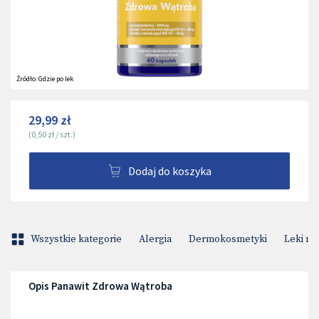
Źródło:
Gdzie po lek
29,99 zł
(
0,50 zł
/
szt.
)
Dodaj do koszyka
Wszystkie kategorie
Alergia
Dermokosmetyki
Leki na
Opis Panawit Zdrowa Wątroba