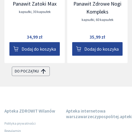
Panawit Zatoki Max
Panawit Zdrowe Nogi
Kompleks
kapsułki
,
30 kapsułek
kapsułki
,
60 kapsułek
34,99 zł
35,99 zł
Dodaj do koszyka
Dodaj do koszyka
DO POCZĄTKU
Apteka ZDROWIT Wilanów
Apteka internetowa
warszawarzeczypospolitej.apteki
Polityka prywatności
Regulamin