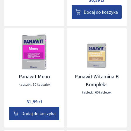
Dodaj do koszyka
Panawit Meno
Panawit Witamina B
Kompleks
kapsułki
,
30 kapsułek
tabletki
,
60 tabletek
31,99 zł
Dodaj do koszyka