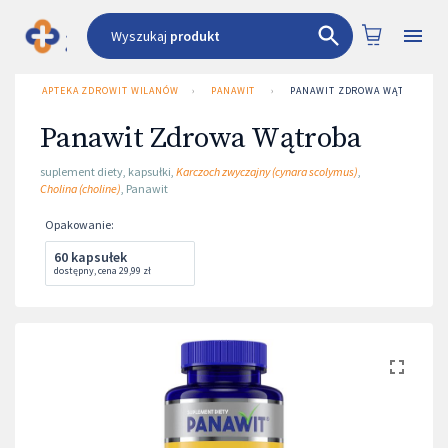
Wyszukaj
produkt
APTEKA ZDROWIT WILANÓW
›
PANAWIT
›
PANAWIT ZDROWA WĄTROBA
Panawit Zdrowa Wątroba
suplement diety
,
kapsułki
,
Karczoch zwyczajny (cynara scolymus)
,
Cholina (choline)
,
Panawit
Opakowanie
:
60 kapsułek
dostępny
,
cena
29,99 zł