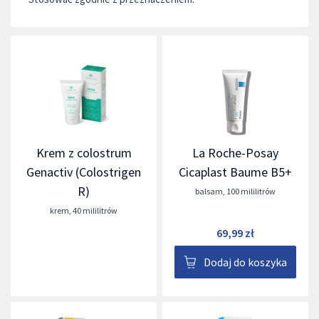
Krem z colostrum
La Roche-Posay
Genactiv (Colostrigen
Cicaplast Baume B5+
R)
balsam
,
100 mililitrów
krem
,
40 mililitrów
69,99 zł
Dodaj do koszyka