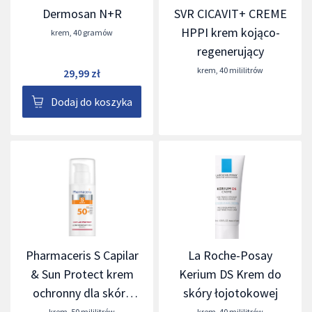
Dermosan N+R
SVR CICAVIT+ CREME
HPPI krem kojąco-
krem
,
40 gramów
regenerujący
krem
,
40 mililitrów
29,99 zł
Dodaj do koszyka
Pharmaceris S Capilar
La Roche-Posay
& Sun Protect krem
Kerium DS Krem do
ochronny dla skóry
skóry łojotokowej
naczynkowej i z
krem
,
50 mililitrów
krem
,
40 mililitrów