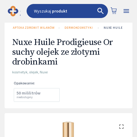
Wyszukaj
produkt
APTEKA ZDROWIT WILANÓW
›
DERMOKOSMETYKI
›
NUXE HUILE PRODIGI
Nuxe Huile Prodigieuse Or
suchy olejek ze złotymi
drobinkami
kosmetyk
,
olejek
,
Nuxe
Opakowanie
:
50 mililitrów
niedostępny