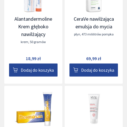
Alantandermoline
CeraVe nawilżająca
Krem głęboko
emulsja do mycia
nawilżający
płyn
,
473 mililitrów pompka
krem
,
50 gramów
18,99 zł
69,99 zł
Dodaj do koszyka
Dodaj do koszyka