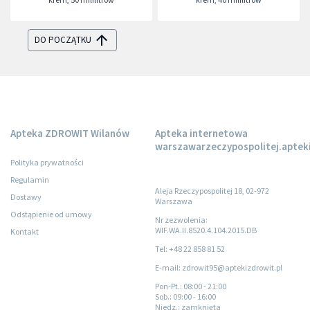
trądzikiem różowatym
SPF 50+
DO POCZĄTKU
Apteka ZDROWIT Wilanów
Apteka internetowa
warszawarzeczypospolitej.apteki
Polityka prywatności
Regulamin
Aleja Rzeczypospolitej 18, 02-972
Dostawy
Warszawa
Odstąpienie od umowy
Nr zezwolenia:
WIF.WA.II.8520.4.104.2015.DB
Kontakt
Tel: +48 22 858 81 52
E-mail: zdrowit95@aptekizdrowit.pl
Pon-Pt.
: 08:00 - 21:00
Sob.
: 09:00 - 16:00
Niedz.
: zamknięta