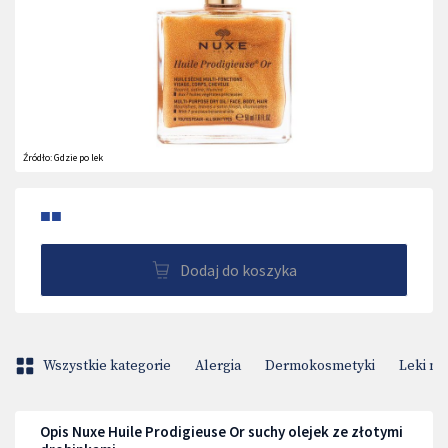
Źródło:
Gdzie po lek
■■
Dodaj do koszyka
Wszystkie kategorie
Alergia
Dermokosmetyki
Leki na
Opis Nuxe Huile Prodigieuse Or suchy olejek ze złotymi