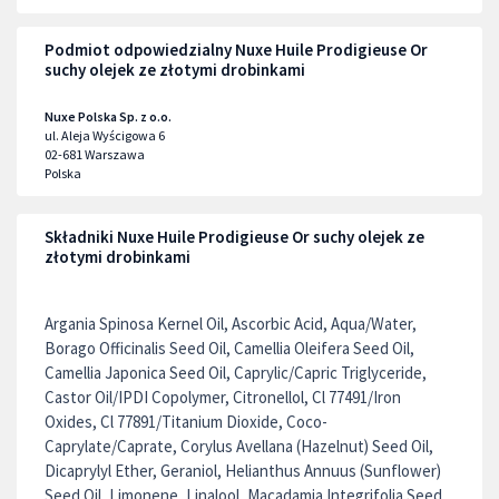
Podmiot odpowiedzialny Nuxe Huile Prodigieuse Or
suchy olejek ze złotymi drobinkami
Nuxe Polska Sp. z o.o.
ul. Aleja Wyścigowa 6
02-681
Warszawa
Polska
Składniki Nuxe Huile Prodigieuse Or suchy olejek ze
złotymi drobinkami
Argania Spinosa Kernel Oil, Ascorbic Acid, Aqua/Water,
Borago Officinalis Seed Oil, Camellia Oleifera Seed Oil,
Camellia Japonica Seed Oil, Caprylic/Capric Triglyceride,
Castor Oil/IPDI Copolymer, Citronellol, Cl 77491/Iron
Oxides, Cl 77891/Titanium Dioxide, Coco-
Caprylate/Caprate, Corylus Avellana (Hazelnut) Seed Oil,
Dicaprylyl Ether, Geraniol, Helianthus Annuus (Sunflower)
Seed Oil, Limonene, Linalool, Macadamia Integrifolia Seed