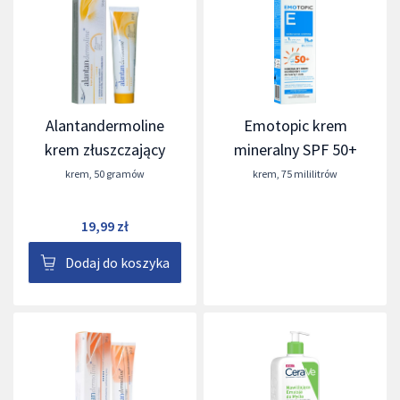
Alantandermoline
Emotopic krem
krem złuszczający
mineralny SPF 50+
krem
,
50 gramów
krem
,
75 mililitrów
19,99 zł
Dodaj do koszyka