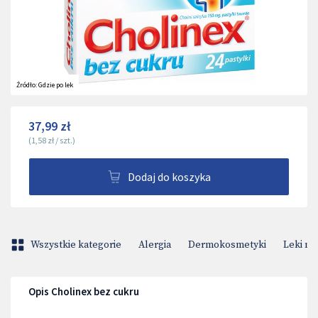
Źródło:
Gdzie po lek
37,99 zł
(
1,58 zł
/
szt.
)
Dodaj do koszyka
Wszystkie kategorie
Alergia
Dermokosmetyki
Leki na
Opis Cholinex bez cukru