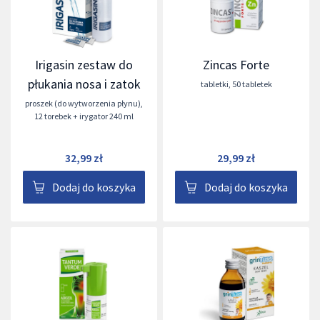
Irigasin zestaw do
Zincas Forte
płukania nosa i zatok
tabletki
,
50 tabletek
proszek (do wytworzenia płynu)
,
12 torebek + irygator 240 ml
32,99 zł
29,99 zł
Dodaj do koszyka
Dodaj do koszyka