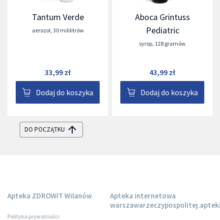
Tantum Verde
Aboca Grintuss
Pediatric
aerozol
,
30 mililitrów
syrop
,
128 gramów
33,99 zł
43,99 zł
Dodaj do koszyka
Dodaj do koszyka
DO POCZĄTKU
Apteka ZDROWIT Wilanów
Apteka internetowa
warszawarzeczypospolitej.apteki
Polityka prywatności