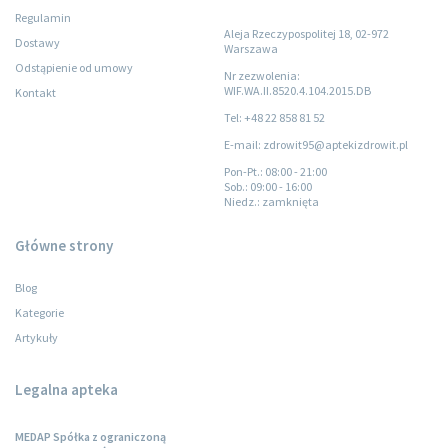
Regulamin
Aleja Rzeczypospolitej 18, 02-972
Dostawy
Warszawa
Odstąpienie od umowy
Nr zezwolenia:
WIF.WA.II.8520.4.104.2015.DB
Kontakt
Tel: +48 22 858 81 52
E-mail: zdrowit95@aptekizdrowit.pl
Pon-Pt.
: 08:00 - 21:00
Sob.
: 09:00 - 16:00
Niedz.
: zamknięta
Główne strony
Blog
Kategorie
Artykuły
Legalna apteka
MEDAP Spółka z ograniczoną