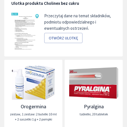
Ulotka produktu Cholinex bez cukru
Przeczytaj dane na temat składników,
podmiotu odpowiedzialnego i
ewentualnych ostrzeżeń.
OTWÓRZ ULOTKĘ
Orogermina
Pyralgina
zestaw
,
1 zestaw: 2 butelki 10 ml
tabletki
,
20 tabletek
+ 2 saszetki 1 g + 2 pompki