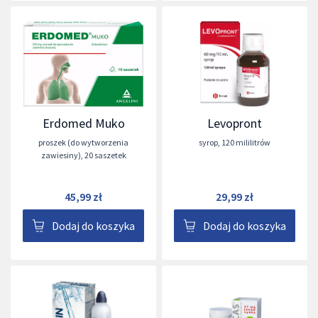
Erdomed Muko
Levopront
proszek (do wytworzenia
syrop
,
120 mililitrów
zawiesiny)
,
20 saszetek
45,99 zł
29,99 zł
Dodaj do koszyka
Dodaj do koszyka