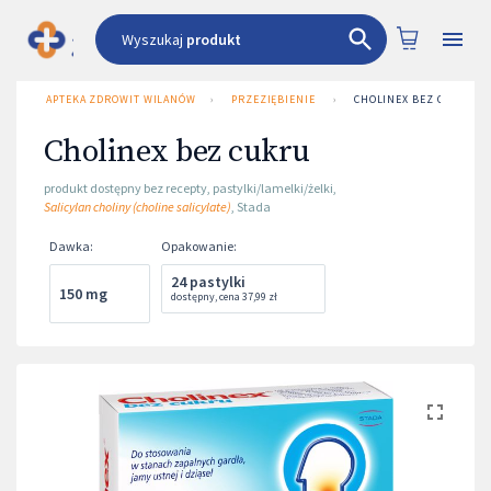
Wyszukaj
produkt
APTEKA ZDROWIT WILANÓW
›
PRZEZIĘBIENIE
›
CHOLINEX BEZ CUKRU
Cholinex bez cukru
produkt dostępny bez recepty
,
pastylki/lamelki/żelki
,
Salicylan choliny (choline salicylate)
,
Stada
Dawka
:
Opakowanie
:
24 pastylki
150 mg
dostępny
,
cena
37,99 zł